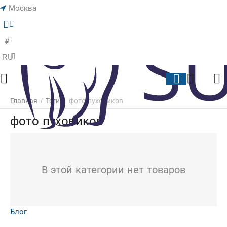
Москва
Меню
Найти
Корзина
Отложенные
₽
RU
Главная
/
Теги
/
фото пуховиков
фото пуховиков
В этой категории нет товаров
Блог