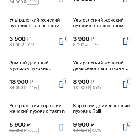
24 900
₽
-24%
Ультралегкий женский
Ультралегкий женский
пуховик с капюшоном
пуховик с капюшоном
Ulfa
Ulfa
3 900
₽
3 900
₽
8 000
₽
8 000
₽
-51%
-51%
Зимний длинный
Ультралегкий женский
мужской пуховик
демисезонный пуховик
Epicurus (full winter)
Esteri
18 900
₽
8 900
₽
34 000
₽
18 900
₽
-44%
-53%
Ультралегкий короткий
Короткий демисезонный
женский пуховик Yasmin
пуховик Solli
5 900
₽
9 900
₽
16 000
₽
19 900
₽
-63%
-50%