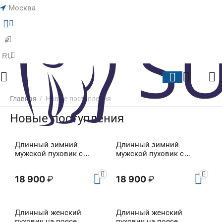
Москва
Меню
Найти
Корзина
Отложенны
₽
RU
Главная
/
Новые поступления
Новые поступления
Длинный зимний
Длинный зимний
мужской пуховик с
мужской пуховик с
мехом Graper Blue
мехом Graper Black
18 900
₽
18 900
₽
Длинный женский
Длинный женский
пуховик на поясе
пуховик на поясе