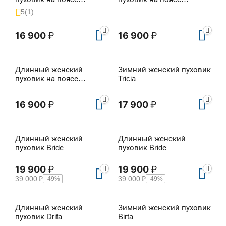
Annabell
Annabell
5
(1)
16 900
₽
16 900
₽
Длинный женский
Зимний женский пуховик
пуховик на поясе
Tricia
Annabell
16 900
₽
17 900
₽
Длинный женский
Длинный женский
пуховик Bridе
пуховик Bridе
19 900
₽
19 900
₽
39 000
₽
39 000
₽
-49%
-49%
Длинный женский
Зимний женский пуховик
пуховик Drifa
Birta