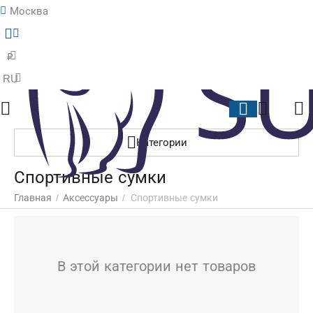
Москва
Меню
Найти
Корзина
Отложенные
₽
RU
Категории
Спортивные сумки
Главная
/
Аксессуары
/
Спортивные сумки
В этой категории нет товаров