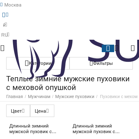
Москва
Меню
Найти
Корзина
Отложенные
₽
RU
Категории
Фильтры
Теплые зимние мужские пуховики
с меховой опушкой
Главная
/
Мужчинам
/
Мужские пуховики
/
Пуховики с мехом
Цвет
Цена
Длинный зимний
Длинный зимний
мужской пуховик с
мужской пуховик с
мехом Graper Blue
мехом Graper Black