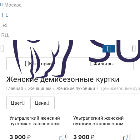
Москва
Меню
Найти
Корзина
Отложенные
₽
RU
Категории
Фильтры
Женские демисезонные куртки
Главная
/
Женщинам
/
Женские пуховики
/
Демисезонные кур
Цвет
Цена
Ультралегкий женский
Ультралегкий женский
пуховик с капюшоном
пуховик с капюшоном
Ulfa
Ulfa
3 900
₽
3 900
₽