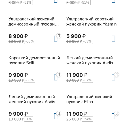
8 000
₽
8 000
₽
-51%
-51%
Ультралегкий женский
Ультралегкий короткий
демисезонный пуховик
женский пуховик Yasmin
Esteri
8 900
₽
5 900
₽
18 900
₽
16 000
₽
-53%
-63%
Короткий демисезонный
Легкий демисезонный
пуховик Solli
женский пуховик Asdis
Long
9 900
₽
11 900
₽
19 900
₽
19 000
₽
-50%
-37%
Легкий демисезонный
Ультралегкий женский
женский пуховик Asdis
пуховик Elina
9 900
₽
11 900
₽
10 000
₽
26 000
₽
-1%
-54%