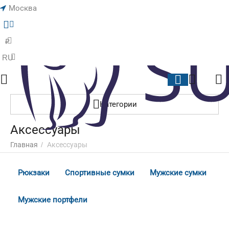
Москва
Меню
Найти
Корзина
Отложенные
₽
RU
Категории
Аксессуары
Главная
/
Аксессуары
Рюкзаки
Спортивные сумки
Мужские сумки
Мужские портфели