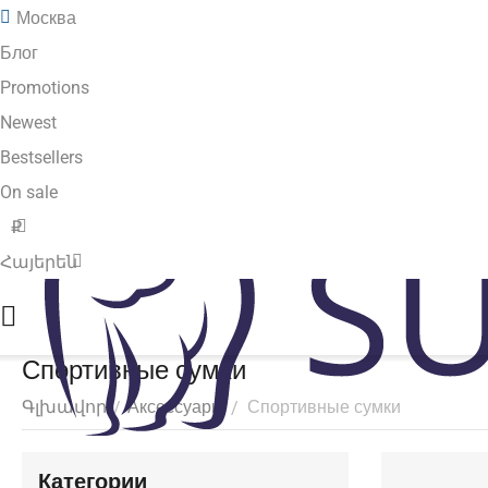
Москва
Блог
Promotions
Newest
Bestsellers
On sale
₽
Հայերեն
Спортивные сумки
Գլխավոր
Аксессуары
Спортивные сумки
/
/
Категории