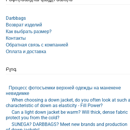
Darbbags
Возврат изделий
Как выбрать размер?
Контакты
Обратная связь с компанией
Оплата и доставка
Բլոգ
Процесс фотосъемки верхней одежды на манекене
невидимке
When choosing a down jacket, do you often look at such 
characteristic of down as elasticity - Fill Power?
Can a light down jacket be warm? Will thick, dense fabric
protect you from the cold?
SUNEGA? DARBBAGS? Meet new brands and production
of down jackets!