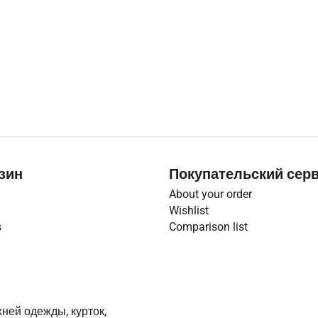
зин
Покупательский сер
About your order
Wishlist
s
Comparison list
ней одежды, курток,