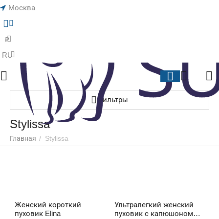
Москва
Меню
Найти
Корзина
Отложенные
₽
RU
Фильтры
Stylissa
Главная
/
Stylissa
Женский короткий
Ультралегкий женский
пуховик Elina
пуховик с капюшоном