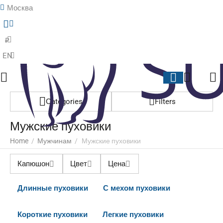
Москва
Menu
Search
Cart
Wish li
₽
EN
Сategories
Filters
Мужские пуховики
Home
/
Мужчинам
/
Мужские пуховики
Капюшон
Цвет
Цена
Длинные пуховики
С мехом пуховики
Короткие пуховики
Легкие пуховики