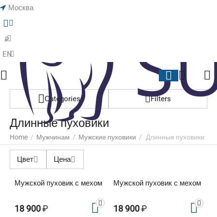
Москва
Menu
Search
Cart
Wish li
₽
EN
Сategories
Filters
Длинные пуховики
Home
/
Мужчинам
/
Мужские пуховики
/
Длинные пуховики
Цвет
Цена
Мужской пуховик с мехом
Мужской пуховик с мехом
18 900
₽
18 900
₽