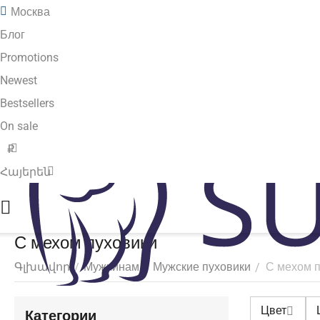
Москва
Блог
Promotions
Newest
Bestsellers
On sale
₽
Հայերեն
С мехом пуховики
Գլխավոր
Мужчинам
Мужские пуховики
С мехом 
/
/
/
Цвет
Категории