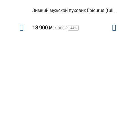
Зимний мужской пуховик Epicurus (full
winter)
18 900
₽
34 000
₽
-44%