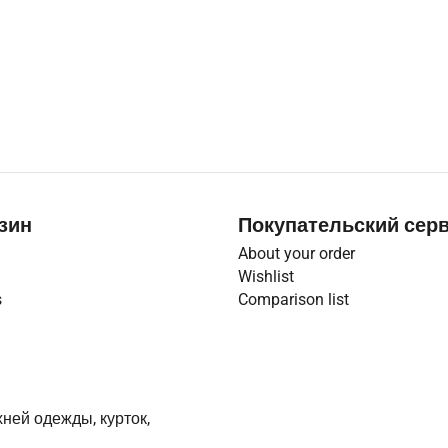
зин
Покупательский сер
About your order
Wishlist
s
Comparison list
ней одежды, курток,