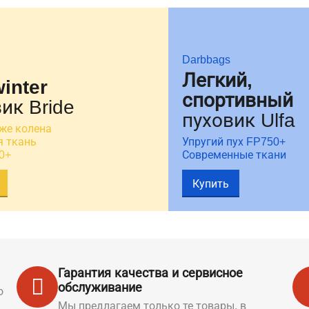
Darbbags
Легкий,
winter
спортивный
ик Bride
пуховик Ulfa
же колена
 ткань
Упругий пух FP750+
0+
Современные ткани
Купить
Гарантия качества и сервисное
обслуживание
о
Мы предлагаем только те товары, в