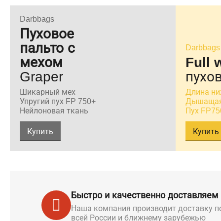
Darbbags
Пуховое
пальто с
Darbbags
мехом
Full 
Graper
пухов
Шикарный мех
Длина ни
Упругий пух FP 750+
Дышащая
Нейлоновая ткань
Пух FP75
Купить
Купить
Быстро и качественно доставляем
Наша компания производит доставку п
всей России и ближнему зарубежью