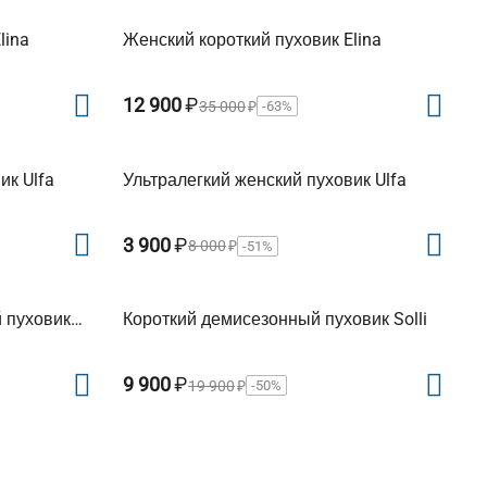
lina
Женский короткий пуховик Elina
12 900
₽
35 000
₽
-63%
ик Ulfa
Ультралегкий женский пуховик Ulfa
3 900
₽
8 000
₽
-51%
 пуховик
Короткий демисезонный пуховик Solli
9 900
₽
19 900
₽
-50%