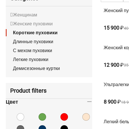
Женский пу
Женщинам
Женские пуховики
15 900
₽
40
Короткие пуховики
Длинные пуховики
Женский кор
С мехом пуховики
Легкие пуховики
12 900
₽
35
Демисезонные куртки
Ультралегк
Product filters
пуховик Este
Цвет
8 900
₽
18 
Легкий бел
Asdis