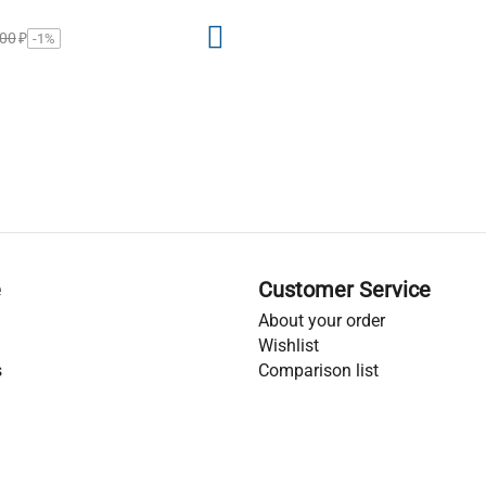
000
₽
-1%
e
Customer Service
About your order
Wishlist
s
Comparison list