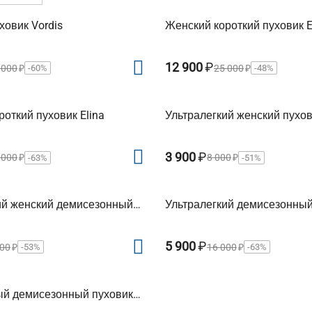
ховик Vordis
Женский короткий пуховик E
12 900
₽
 000
₽
25 000
₽
-60%
-48%
откий пуховик Elina
Ультралегкий женский пухов
3 900
₽
 000
₽
8 000
₽
-63%
-51%
ий женский демисезонный
Ультралегкий демисезонный
ri
Yasmin
5 900
₽
900
₽
16 000
₽
-53%
-63%
ый демисезонный пуховик