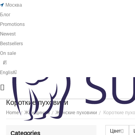
Москва
Блог
Promotions
Newest
Bestsellers
On sale
₽
English
Короткие пуховики
Home
Женщинам
Женские пуховики
Короткие пух
/
/
/
Цвет
Сategories