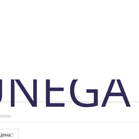
овики
Цена