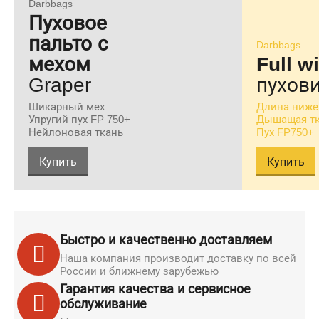
Darbbags
Пуховое
пальто с
Darbbags
мехом
Full w
Graper
пухови
Шикарный мех
Длина ниже
Упругий пух FP 750+
Дышащая т
Нейлоновая ткань
Пух FP750+
Купить
Купить
Быстро и качественно доставляем
Наша компания производит доставку по всей
России и ближнему зарубежью
Гарантия качества и сервисное
обслуживание