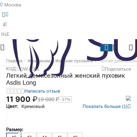
Москва
Меню
Найти
Корзина
Отложенные
₽
RU
Главная
/
Женщинам
/
Женские пуховики
/
Легкий демисезон
КОД:
DW-2001
Поделиться
Легкий демисезонный женский пуховик
Asdis Long
Написать отзыв
11 900
₽
19 000
₽
-37%
Цвет:
Кремовый
Показать больше (1)
Размер: