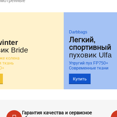
смотренные
Darbbags
Легкий,
winter
спортивный
ик Bride
пуховик Ulfa
же колена
 ткань
Упругий пух FP750+
0+
Современные ткани
Купить
Гарантия качества и сервисное