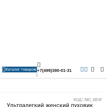
Каталог товаров
+7(499)390-01-31
КОД:
МС_6B3F
Ультралегкий женский пуховик