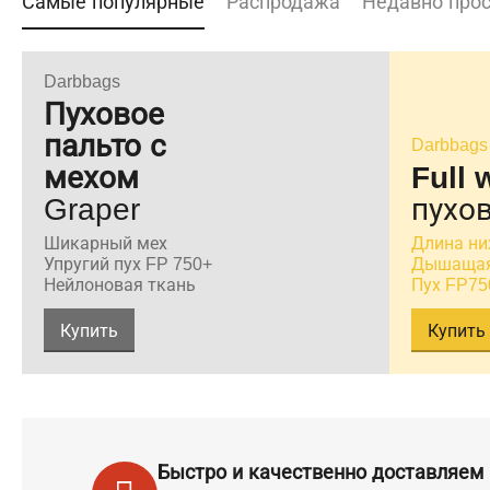
Самые популярные
Распродажа
Недавно про
Darbbags
Пуховое
пальто с
Darbbags
мехом
Full 
Graper
пухов
Шикарный мех
Длина ни
Упругий пух FP 750+
Дышащая
Нейлоновая ткань
Пух FP75
Купить
Купить
Быстро и качественно доставляем