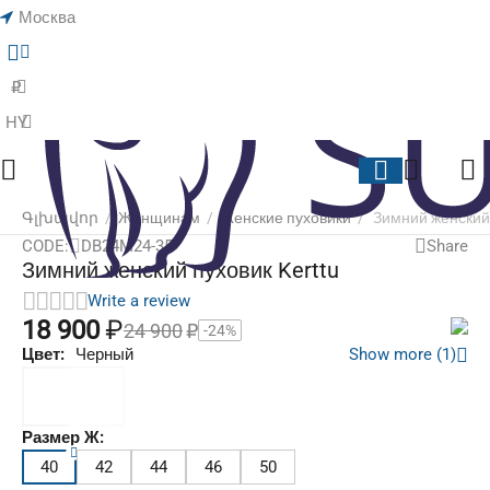
Москва
Մենյու
Search
Զամբյուղ
Ցանկալի
ապրանքնե
ցանկ
₽
HY
Գլխավոր
/
Женщинам
/
Женские пуховики
/
Зимний женский 
Share
CODE:
DB24M24-35
Зимний женский пуховик Kerttu
Write a review
18 900
₽
24 900
₽
-24%
Цвет:
Черный
Show more (1)
Размер Ж:
40
42
44
46
50