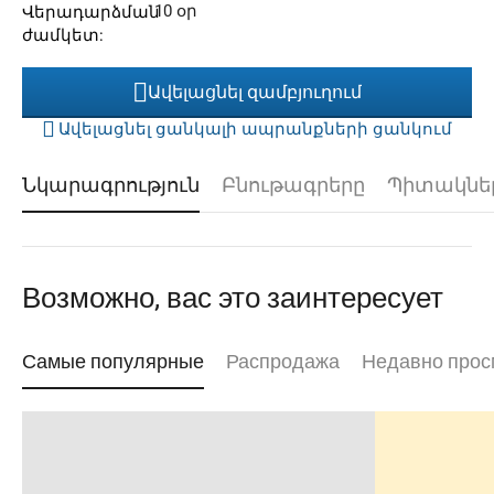
10 օր
Վերադարձման
ժամկետ:
Ավելացնել զամբյուղում
Ավելացնել ցանկալի ապրանքների ցանկում
Նկարագրություն
Բնութագրերը
Պիտակնե
Возможно, вас это заинтересует
Самые популярные
Распродажа
Недавно прос