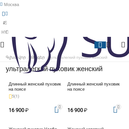
Москва
Մենյու
Search
Զամբյուղ
Ցանկալի
ապրանքն
ցանկ
₽
HY
Գլխավոր
/
Թեգեր
/
ультралегкий пуховик женский
ультралегкий пуховик женский
Длинный женский пуховик
Длинный женский пуховик
на поясе
на поясе
5
(1)
16 900
₽
16 900
₽